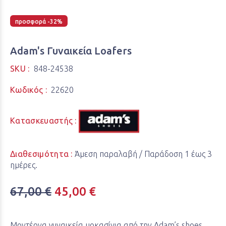
προσφορά -32%
Adam's Γυναικεία Loafers
SKU :
848-24538
Κωδικός :
22620
Κατασκευαστής :
Διαθεσιμότητα :
Άμεση παραλαβή / Παράδoση 1 έως 3
ημέρες.
67,00 €
45,00 €
Μοντέρνα γυναικεία μοκασίνια από την Adam’s shoes.