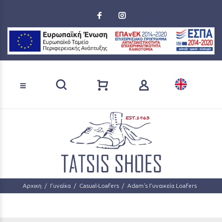
Loading...
Αναζήτηση προϊόντων
Αρχικη
Γυναίκα
Casual-Loafers
Adam's Γυναικεία Loafers