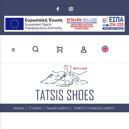
Loading...
Αναζήτηση προϊόντων
Αρχικη
Γυναίκα
Casual-Loafers
Adam's Γυναικεία Loafers