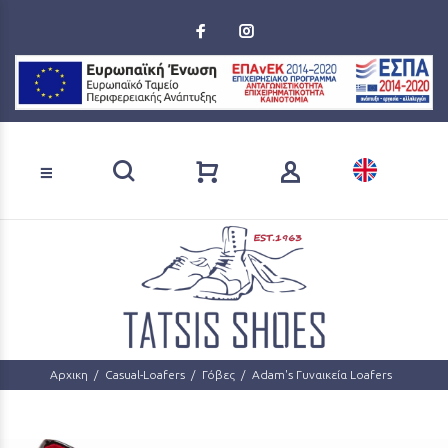
Loading...
Αναζήτηση προϊόντων
Αρχικη
Casual-Loafers
Γόβες
Adam's Γυναικεία Loafers