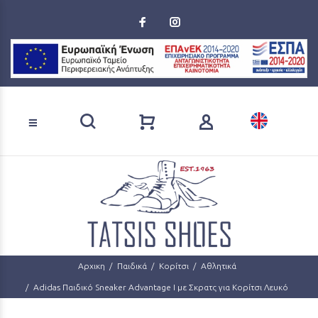
Loading...
Αναζήτηση προϊόντων
Αρχικη
Παιδικά
Κορίτσι
Αθλητικά
Adidas Παιδικό Sneaker Advantage I με Σκρατς για Κορίτσι Λευκό