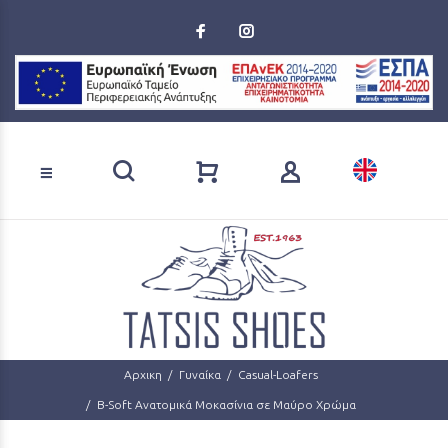
Loading...
Αναζήτηση προϊόντων
Αρχικη
Γυναίκα
Casual-Loafers
B-Soft Ανατομικά Μοκασίνια σε Μαύρο Χρώμα