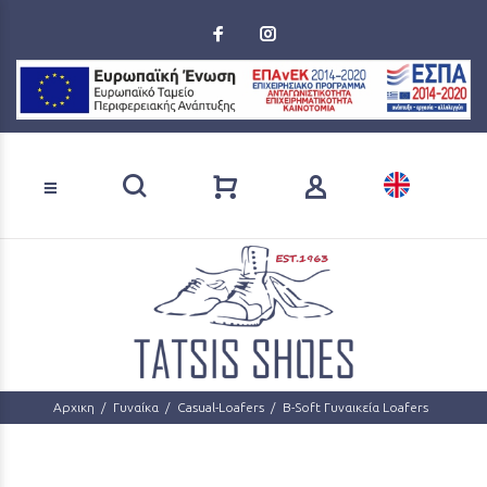
Loading...
Αναζήτηση προϊόντων
Αρχικη
Γυναίκα
Casual-Loafers
B-Soft Γυναικεία Loafers