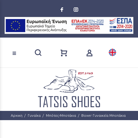
Loading...
Αναζήτηση προϊόντων
Αρχικη
Γυναίκα
Μπότες-Μποτάκια
Boxer Γυναικεία Μποτάκια