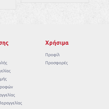
σης
Χρήσιμα
Προφίλ
ολής
Προσφορές
ελίας
μής
στροφών
γγελίας
Παραγγελίας