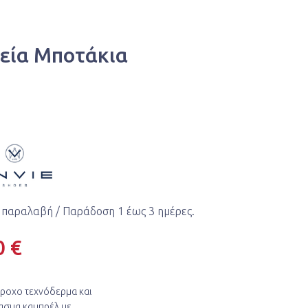
κεία Μποτάκια
 παραλαβή / Παράδoση 1 έως 3 ημέρες.
0 €
ροχο τεχνόδερμα και
ασμα καμπρέλ με