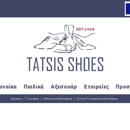
Loading...
υναίκα
Παιδικά
Αξεσουάρ
Εταιρείες
Προσ
Αρχικη
Γυναίκα
Μπότες-Μποτάκια
Envie Γυναικεία Μποτάκια