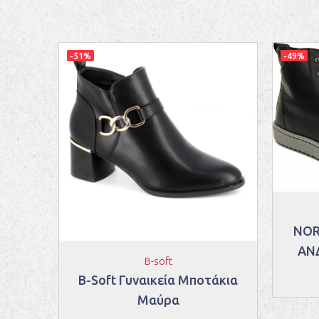
-51%
-49%
NOR
ΑΝ
B-soft
RMELA
B-Soft Γυναικεία Μποτάκια
Μαύρα