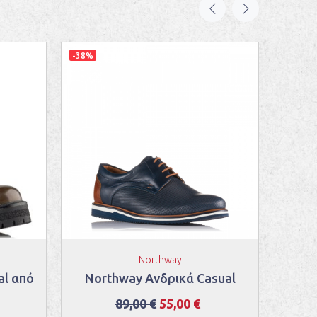
-38%
-40%
Northway
al από
Northway Ανδρικά Casual
Refr
89,00 €
55,00 €