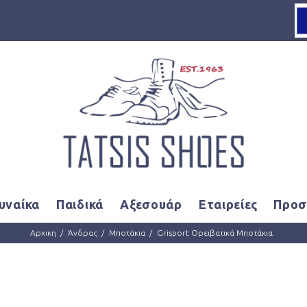
Loading...
υναίκα
Παιδικά
Αξεσουάρ
Εταιρείες
Προσ
Αρχικη
Άνδρας
Μποτάκια
Grisport Ορειβατικά Μποτάκια