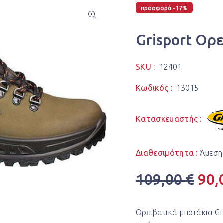
προσφορά -17%
Grisport Ορ
SKU :
12401
Κωδικός :
13015
Κατασκευαστής :
Διαθεσιμότητα :
Άμεση
109,00 €
90,
Ορειβατικά μποτάκια Gr