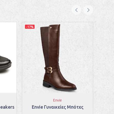
-17%
-42%
Envie
neakers
Envie Γυναικείες Μπότες
B-S