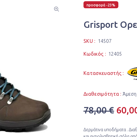
προσφορά -23%
Grisport Ορ
SKU :
14507
Κωδικός :
12405
Κατασκευαστής :
Διαθεσιμότητα :
Άμεση
78,00 €
60,0
Δερμάτινα υποδήματα . Δια
και αντιολισθητική σόλα από