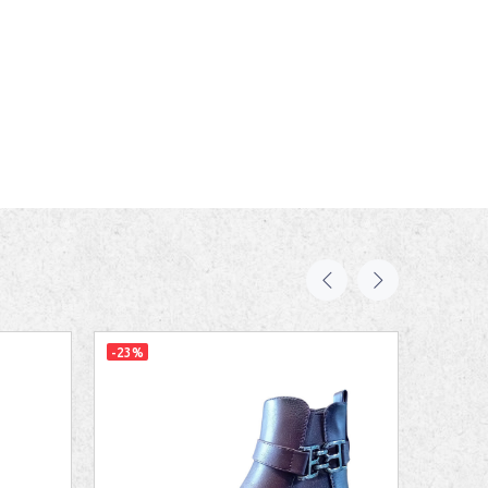
-23%
-39%