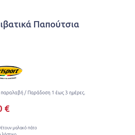
ειβατικά Παπούτσια
 παραλαβή / Παράδoση 1 έως 3 ημέρες.
0 €
θέτουν μαλακό πάτο
 λάστιχο.