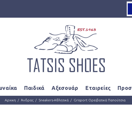
Loading...
υναίκα
Παιδικά
Αξεσουάρ
Εταιρείες
Προσ
Αρχικη
Άνδρας
Sneakers-Αθλητικά
Grisport Ορειβατικά Παπούτσια