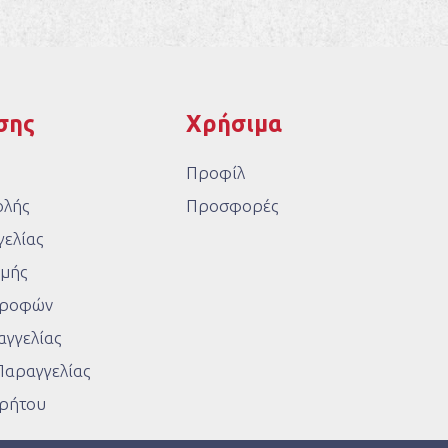
σης
Χρήσιμα
Προφίλ
ολής
Προσφορές
ελίας
μής
στροφών
γγελίας
Παραγγελίας
ρρήτου