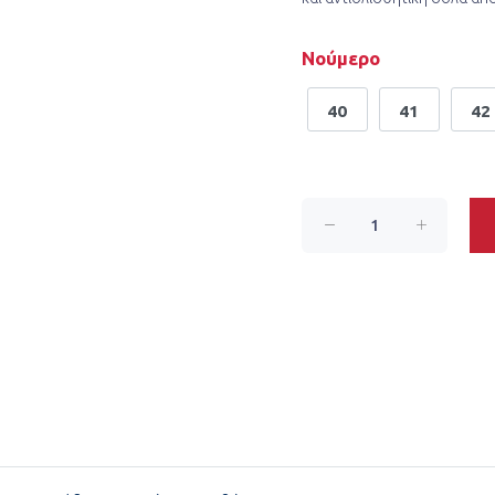
Νούμερο
40
41
42