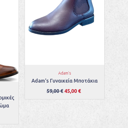
Boxe
Adam's
Adam's Γυναικεία Μποτάκια
59,00 €
45,00 €
ομικές
ρώμα