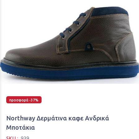
προσφορά -37%
Northway Δερμάτινα καφε Ανδρικά
Μποτάκια
SKU :
939