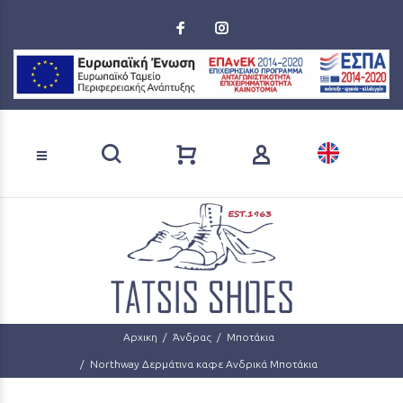
Loading...
Αναζήτηση προϊόντων
Αρχικη
Άνδρας
Μποτάκια
Northway Δερμάτινα καφε Ανδρικά Μποτάκια