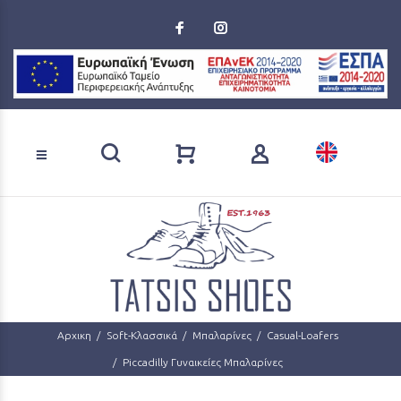
Loading...
Αναζήτηση προϊόντων
Αρχικη
Soft-Κλασσικά
Μπαλαρίνες
Casual-Loafers
Piccadilly Γυναικείες Μπαλαρίνες