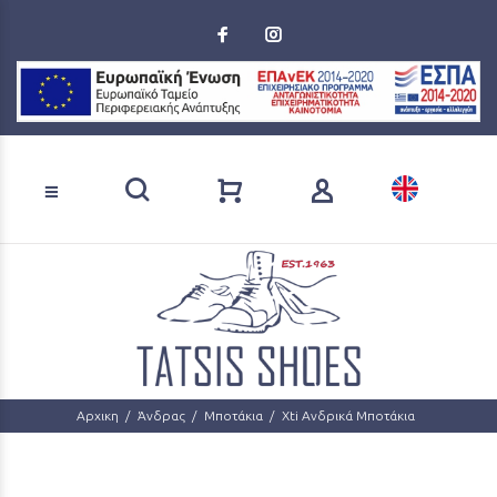
Loading...
Αναζήτηση προϊόντων
Αρχικη
Άνδρας
Μποτάκια
Xti Ανδρικά Μποτάκια