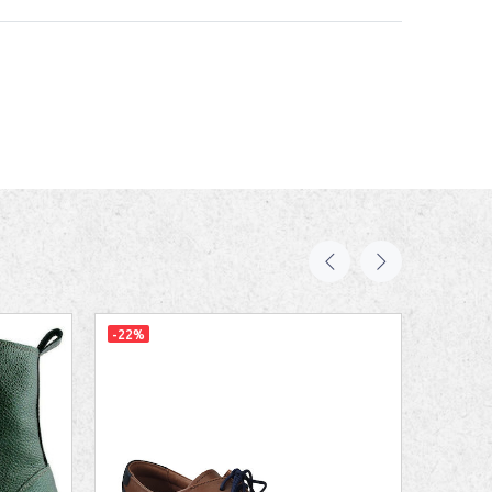
-22%
-26%