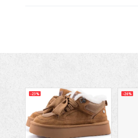
-23%
-26%