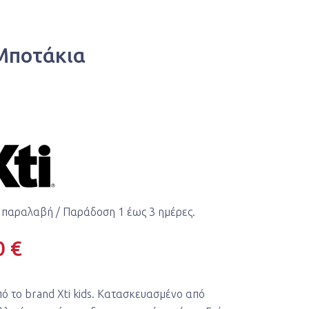
 Μποτάκια
 παραλαβή / Παράδoση 1 έως 3 ημέρες.
0 €
πό το brand Xti kids. Κατασκευασμένο από