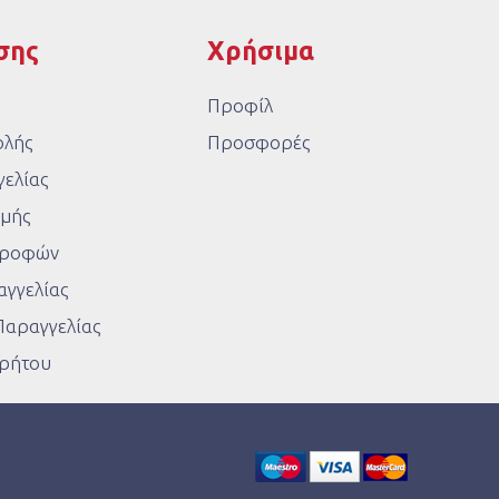
σης
Χρήσιμα
Προφίλ
ολής
Προσφορές
ελίας
μής
στροφών
γγελίας
Παραγγελίας
ρρήτου