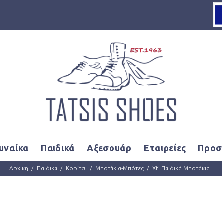
Loading...
υναίκα
Παιδικά
Αξεσουάρ
Εταιρείες
Προσ
Αρχικη
Παιδικά
Κορίτσι
Μποτάκια-Μπότες
Xti Παιδικά Μποτάκια