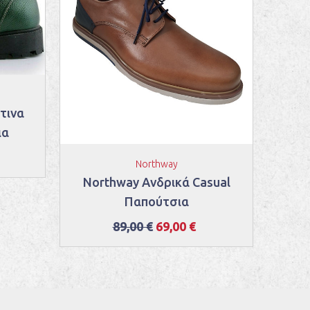
τινα
Bo
ια
Northway
Northway Ανδρικά Casual
Παπούτσια
89,00 €
69,00 €