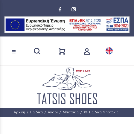
Loading...
Αναζήτηση προϊόντων
Αρχικη
Παιδικά
Αγόρι
Μποτάκια
Xti Παιδικά Μποτάκια