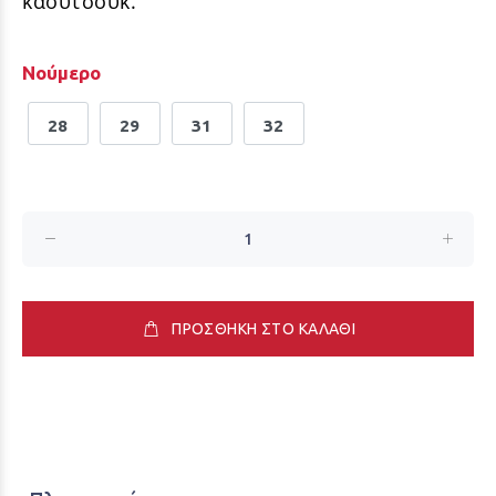
καουτσούκ.
Νούμερο
28
29
31
32
ΠΡΟΣΘΗΚΗ ΣΤΟ ΚΑΛΑΘΙ