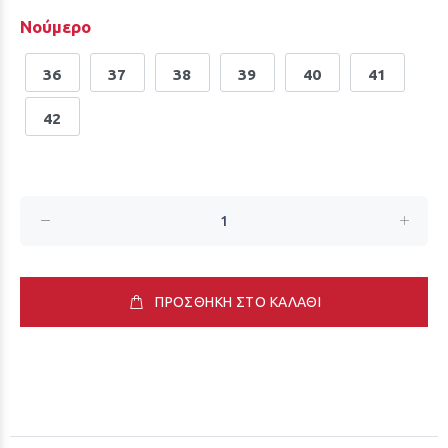
Νούμερο
36
37
38
39
40
41
42
ΠΡΟΣΘΗΚΗ ΣΤΟ ΚΑΛΑΘΙ