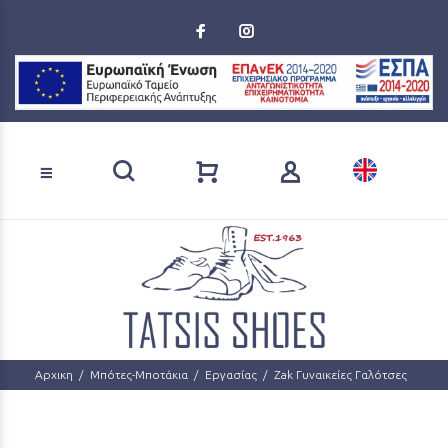
Loading...
Αναζήτηση προϊόντων
Αρχικη
Μπότες-Μποτάκια
Εργασίας
Zak Γυναικείες Γαλότσες