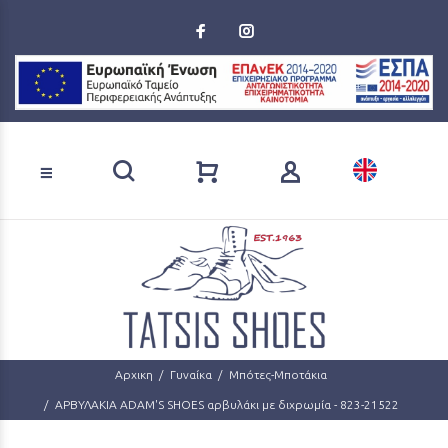
Loading...
Αναζήτηση προϊόντων
Αρχικη
Γυναίκα
Μπότες-Μποτάκια
ΑΡΒΥΛΑΚΙΑ ADAM'S SHOES αρβυλάκι με διχρωμία - 823-21522