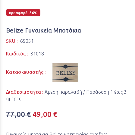
προσφορά -36%
Belize Γυναικεία Μποτάκια
SKU :
65051
Κωδικός :
31018
Κατασκευαστής :
Διαθεσιμότητα :
Άμεση παραλαβή / Παράδoση 1 έως 3
ημέρες.
77,00 €
49,00 €
Γυναικεία μποτάκια Βelize κατηγορίας comfort