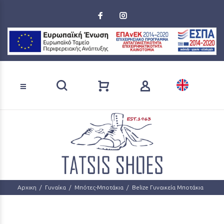
Loading...
Αναζήτηση προϊόντων
Αρχικη
Γυναίκα
Μπότες-Μποτάκια
Belize Γυναικεία Μποτάκια