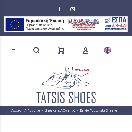
Loading...
Αναζήτηση προϊόντων
Αρχικη
Γυναίκα
Sneakers-Αθλητικά
Envie Γυναικεία Sneaker