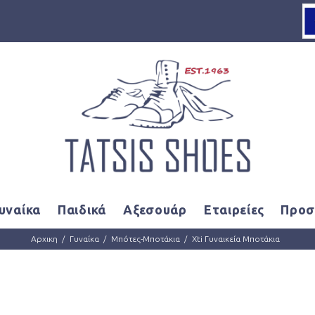
Loading...
υναίκα
Παιδικά
Αξεσουάρ
Εταιρείες
Προσ
Αρχικη
Γυναίκα
Μπότες-Μποτάκια
Xti Γυναικεία Μποτάκια