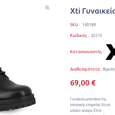
Xti Γυναικε
SKU :
140189
Κωδικός :
32215
Κατασκευαστής :
Διαθεσιμότητα :
Άμεση
69,00 €
Γυναικεία μποτάκια της
ισπανικής εταιρείας Xti,σε
μαύρο χρώμα. Είναι