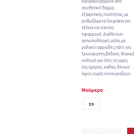
κατασκευασμένα από
συνθετικό δέρμα
εξαιρετικής ποιότητας, με
ρυθμιζόμενα λουράκια για
τέλεια και εύκολη
εφαρμογή. Διαθέτουν
αντιολισθητική σόλα με
μαλακό αφρώδες πάτο για
ξεκούραστη βάδιση. Ιδανικ
επιλογή για όλες τις ώρες
της ημέρας, καθώς δίνουν
ύψος χωρίς να κουράζουν.
Νούμερο
39