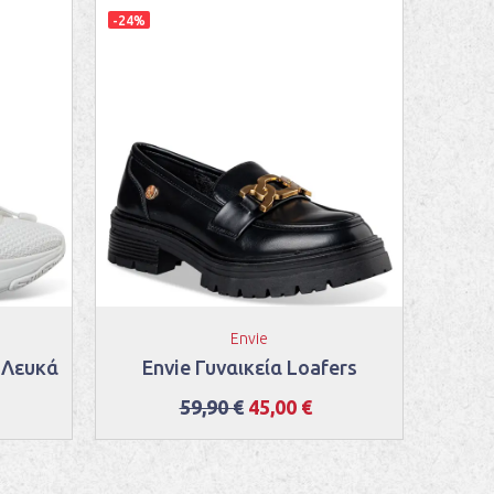
-24%
-23%
Envie
r Λευκά
Envie Γυναικεία Loafers
Adam
59,90 €
45,00 €