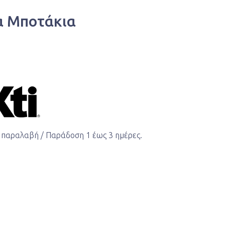
ία Μποτάκια
 παραλαβή / Παράδoση 1 έως 3 ημέρες.