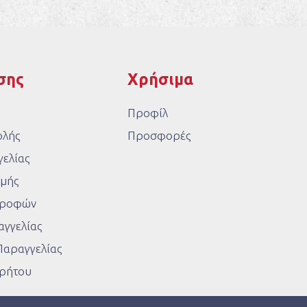
σης
Χρήσιμα
Προφίλ
ολής
Προσφορές
ελίας
μής
στροφών
γγελίας
Παραγγελίας
ρρήτου