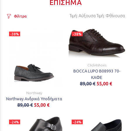
ΕΠΊΣΗΜΑ
Τιμή: Αύξουσα
Τιμή: Φθίνουσα
Φίλτρα
-38%
-38%
Click4shoes
BOCCA LUPO B08993 70-
ΚΑΦΕ
89,00 €
55,00 €
Northway
Northway Ανδρικά Υποδήματα
89,00 €
55,00 €
-24%
-24%