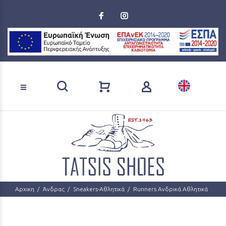
Loading...
Αναζήτηση προϊόντων
Αρχικη
Άνδρας
Sneakers-Αθλητικά
Runners Ανδρικά Αθλητικά