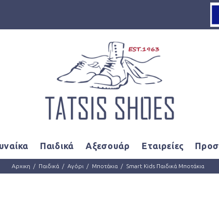
Loading...
υναίκα
Παιδικά
Αξεσουάρ
Εταιρείες
Προσ
Αρχικη
Παιδικά
Αγόρι
Μποτάκια
Smart Kids Παιδικά Μποτάκια