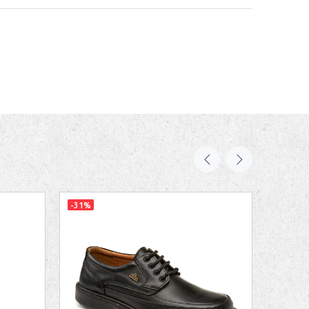
-31%
-26%