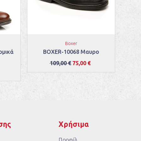
Boxer
ομικά
BOXER-10068 Μαυρο
Bo
109,00 €
75,00 €
σης
Χρήσιμα
Προφίλ